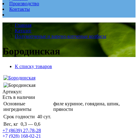
Производство
Контакты
Главная
Каталог
Полукопченые и варено-копченые колбасы
Бородинская
К списку товаров
Артикул:
Есть в наличии
Основные
филе куриное, говядина, шпик,
ингредиенты
пряности
Срок годности
40 сут.
Вес, кг
0,3 — 0,6
+7 (8639) 27-78-28
+7 (928) 168-02-21