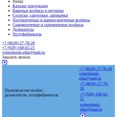
Назад
Каталог продукции
Вареные колбасы и ветчины
Сосиски, сардельки, шпикачки
Полукопченые и варено-копченые колбасы
Сырокопченые и сыровяленые колбасы
Деликатесы
Полуфабрикаты
+7 (8639) 27-78-28
+7 (928) 168-02-21
volgodonsk-elita@mail.ru
Заказать звонок
+7 (8639) 27-78-28
volgodonsk-
elita@mail.ru
+7 (8639) 27-78-
28
Производство колбас,
+7 (928) 168-02-
деликатесов, полуфабрикатов
21
volgodonsk-
elita@mail.ru