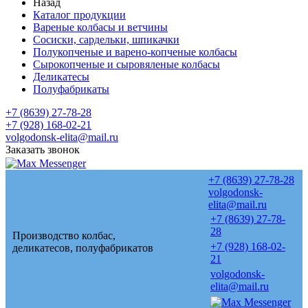
Назад
Каталог продукции
Вареные колбасы и ветчины
Сосиски, сардельки, шпикачки
Полукопченые и варено-копченые колбасы
Сырокопченые и сыровяленые колбасы
Деликатесы
Полуфабрикаты
+7 (8639) 27-78-28
+7 (928) 168-02-21
volgodonsk-elita@mail.ru
Заказать звонок
+7 (8639) 27-78-28
volgodonsk-
elita@mail.ru
+7 (8639) 27-78-
28
Производство колбас,
+7 (928) 168-02-
деликатесов, полуфабрикатов
21
volgodonsk-
elita@mail.ru