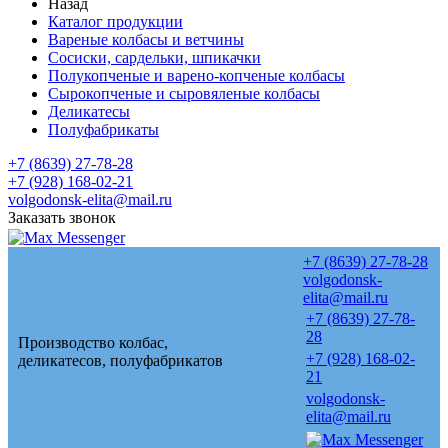
Назад
Каталог продукции
Вареные колбасы и ветчины
Сосиски, сардельки, шпикачки
Полукопченые и варено-копченые колбасы
Сырокопченые и сыровяленые колбасы
Деликатесы
Полуфабрикаты
+7 (8639) 27-78-28
+7 (928) 168-02-21
volgodonsk-elita@mail.ru
Заказать звонок
+7 (8639) 27-78-28
volgodonsk-
elita@mail.ru
+7 (8639) 27-78-
28
Производство колбас,
+7 (928) 168-02-
деликатесов, полуфабрикатов
21
volgodonsk-
elita@mail.ru