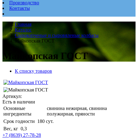
Производство
Контакты
Главная
Каталог
Сырокопченые и сыровяленые колбасы
Майкопская ГОСТ
Майкопская ГОСТ
К списку товаров
Артикул:
Есть в наличии
Основные
свинина нежирная, свинина
ингредиенты
полужирная, пряности
Срок годности
180 сут.
Вес, кг
0,3
+7 (8639) 27-78-28