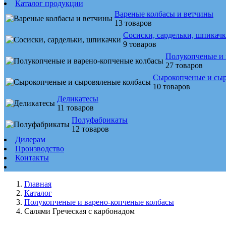
Каталог продукции
Вареные колбасы и ветчины
13 товаров
Сосиски, сардельки, шпикач
9 товаров
Полукопченые и 
27 товаров
Сырокопченые и сыр
10 товаров
Деликатесы
11 товаров
Полуфабрикаты
12 товаров
Дилерам
Производство
Контакты
Главная
Каталог
Полукопченые и варено-копченые колбасы
Салями Греческая с карбонадом