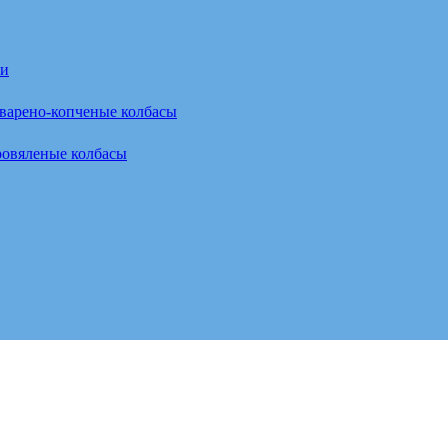
ки
варено-копченые колбасы
овяленые колбасы