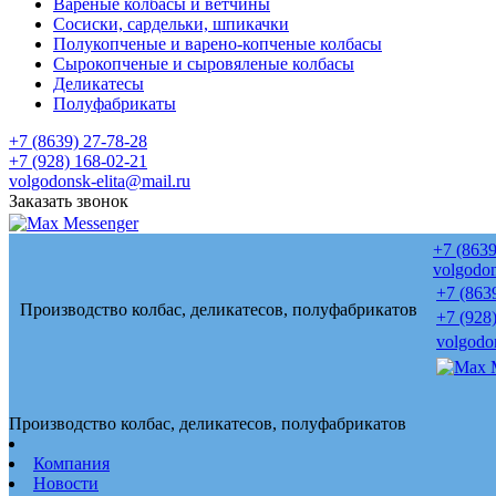
Вареные колбасы и ветчины
Сосиски, сардельки, шпикачки
Полукопченые и варено-копченые колбасы
Сырокопченые и сыровяленые колбасы
Деликатесы
Полуфабрикаты
+7 (8639) 27-78-28
+7 (928) 168-02-21
volgodonsk-elita@mail.ru
Заказать звонок
+7 (8639
volgodon
+7 (863
Производство колбас, деликатесов, полуфабрикатов
+7 (928
volgodo
Производство колбас, деликатесов, полуфабрикатов
Компания
Новости