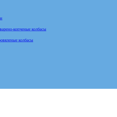
ки
варено-копченые колбасы
овяленые колбасы