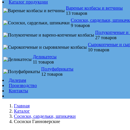
Каталог продукции
Вареные колбасы и ветчины
13 товаров
Сосиски, сардельки, шпикач
9 товаров
Полукопченые и 
27 товаров
Сырокопченые и сыр
10 товаров
Деликатесы
11 товаров
Полуфабрикаты
12 товаров
Дилерам
Производство
Контакты
Главная
Каталог
Сосиски, сардельки, шпикачки
Сосиски Ганноверские