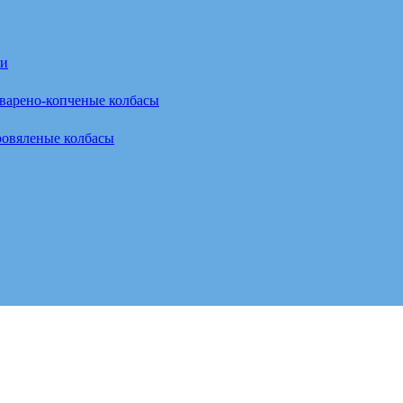
ки
варено-копченые колбасы
овяленые колбасы