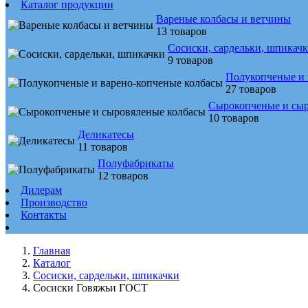
Каталог продукции
Вареные колбасы и ветчины
13 товаров
Сосиски, сардельки, шпикач
9 товаров
Полукопченые и 
27 товаров
Сырокопченые и сыр
10 товаров
Деликатесы
11 товаров
Полуфабрикаты
12 товаров
Дилерам
Производство
Контакты
Главная
Каталог
Сосиски, сардельки, шпикачки
Сосиски Говяжьи ГОСТ