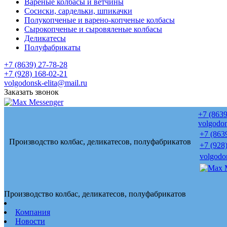
Вареные колбасы и ветчины
Сосиски, сардельки, шпикачки
Полукопченые и варено-копченые колбасы
Сырокопченые и сыровяленые колбасы
Деликатесы
Полуфабрикаты
+7 (8639) 27-78-28
+7 (928) 168-02-21
volgodonsk-elita@mail.ru
Заказать звонок
+7 (8639
volgodon
+7 (863
Производство колбас, деликатесов, полуфабрикатов
+7 (928
volgodo
Производство колбас, деликатесов, полуфабрикатов
Компания
Новости